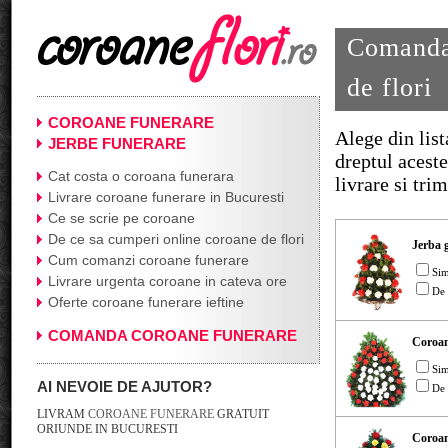
Comanda 
de flori
COROANE FUNERARE
Alege din lis
JERBE FUNERARE
dreptul aceste
Cat costa o coroana funerara
livrare si tr
Livrare coroane funerare in Bucuresti
Ce se scrie pe coroane
De ce sa cumperi online coroane de flori
Jerba 
Cum comanzi coroane funerare
Si
Livrare urgenta coroane in cateva ore
De 
Oferte coroane funerare ieftine
COMANDA COROANE FUNERARE
Coroan
Si
AI NEVOIE DE AJUTOR?
De 
LIVRAM
COROANE FUNERARE
GRATUIT
ORIUNDE IN BUCURESTI
Coroan