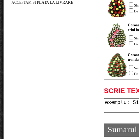
ACCEPTAM SI
PLATA LA LIVRARE
Si
De 
Coroan
crini i
Si
De 
Coroan
trandaf
Si
De 
SCRIE TE
Sumarul